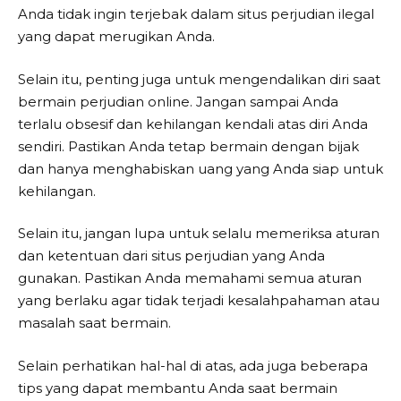
Anda tidak ingin terjebak dalam situs perjudian ilegal
yang dapat merugikan Anda.
Selain itu, penting juga untuk mengendalikan diri saat
bermain perjudian online. Jangan sampai Anda
terlalu obsesif dan kehilangan kendali atas diri Anda
sendiri. Pastikan Anda tetap bermain dengan bijak
dan hanya menghabiskan uang yang Anda siap untuk
kehilangan.
Selain itu, jangan lupa untuk selalu memeriksa aturan
dan ketentuan dari situs perjudian yang Anda
gunakan. Pastikan Anda memahami semua aturan
yang berlaku agar tidak terjadi kesalahpahaman atau
masalah saat bermain.
Selain perhatikan hal-hal di atas, ada juga beberapa
tips yang dapat membantu Anda saat bermain