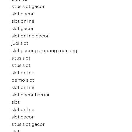
situs slot gacor
slot gacor
slot online
slot gacor
slot online gacor
judi slot
slot gacor gampang menang
situs slot
situs slot
slot online
demo slot
slot online
slot gacor hari ini
slot
slot online
slot gacor
situs slot gacor
slot