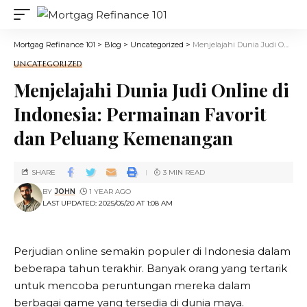
Mortgag Refinance 101
>
Blog
>
Uncategorized
>
Menjelajahi Dunia Judi Online di Indonesia: Permainan Favorit dan Peluang Kemenangan
UNCATEGORIZED
Menjelajahi Dunia Judi Online di
Indonesia: Permainan Favorit
dan Peluang Kemenangan
SHARE
3 MIN READ
BY
JOHN
1 YEAR AGO
LAST UPDATED: 2025/05/20 AT 1:08 AM
Perjudian online semakin populer di Indonesia dalam
beberapa tahun terakhir. Banyak orang yang tertarik
untuk mencoba peruntungan mereka dalam
berbagai game yang tersedia di dunia maya.