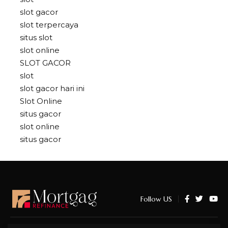
slot gacor
slot terpercaya
situs slot
slot online
SLOT GACOR
slot
slot gacor hari ini
Slot Online
situs gacor
slot online
situs gacor
Follow US