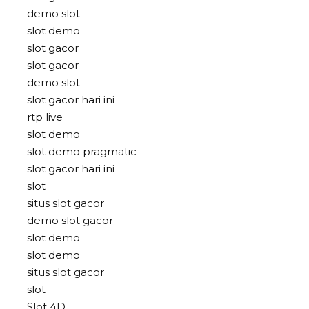
demo slot
slot demo
slot gacor
slot gacor
demo slot
slot gacor hari ini
rtp live
slot demo
slot demo pragmatic
slot gacor hari ini
slot
situs slot gacor
demo slot gacor
slot demo
slot demo
situs slot gacor
slot
Slot 4D