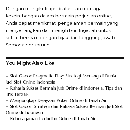
Dengan mengikuti tips di atas dan menjaga
keseimbangan dalam bermain perjudian online,
Anda dapat menikmati pengalaman bermain yang
menyenangkan dan menghibur. Ingatlah untuk
selalu bermain dengan bijak dan tanggung jawab.
Semoga beruntung!
You Might Also Like
Slot Gacor Pragmatic Play: Strategi Menang di Dunia
Judi Slot Online Indonesia
Rahasia Sukses Bermain Judi Online di Indonesia: Tips dan
Trik Terbaik
Mengungkap Kejayaan Poker Online di Tanah Air
Slot Gacor: Strategi dan Rahasia Sukses Bermain Judi Slot
Online di Indonesia
Keberagaman Perjudian Online di Tanah Air