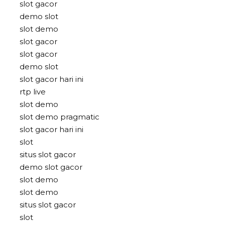
slot gacor
demo slot
slot demo
slot gacor
slot gacor
demo slot
slot gacor hari ini
rtp live
slot demo
slot demo pragmatic
slot gacor hari ini
slot
situs slot gacor
demo slot gacor
slot demo
slot demo
situs slot gacor
slot