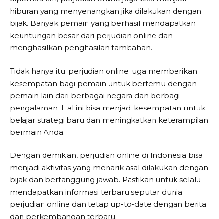
hiburan yang menyenangkan jika dilakukan dengan
bijak. Banyak pemain yang berhasil mendapatkan
keuntungan besar dari perjudian online dan
menghasilkan penghasilan tambahan.
Tidak hanya itu, perjudian online juga memberikan
kesempatan bagi pemain untuk bertemu dengan
pemain lain dari berbagai negara dan berbagi
pengalaman. Hal ini bisa menjadi kesempatan untuk
belajar strategi baru dan meningkatkan keterampilan
bermain Anda.
Dengan demikian, perjudian online di Indonesia bisa
menjadi aktivitas yang menarik asal dilakukan dengan
bijak dan bertanggung jawab. Pastikan untuk selalu
mendapatkan informasi terbaru seputar dunia
perjudian online dan tetap up-to-date dengan berita
dan perkembangan terbaru.