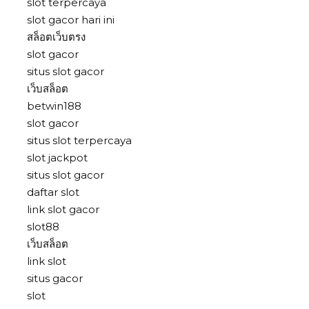
slot terpercaya
slot gacor hari ini
สล็อตเว็บตรง
slot gacor
situs slot gacor
เว็บสล็อต
betwin188
slot gacor
situs slot terpercaya
slot jackpot
situs slot gacor
daftar slot
link slot gacor
slot88
เว็บสล็อต
link slot
situs gacor
slot