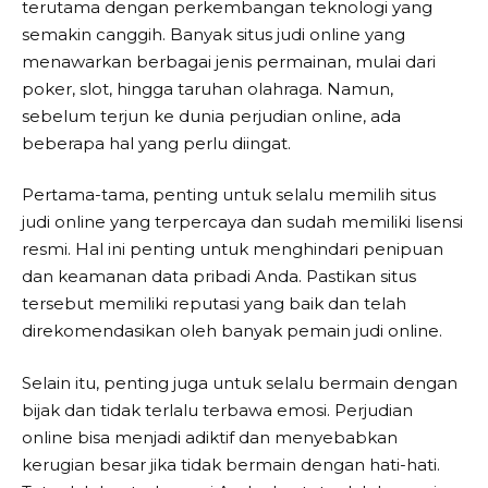
terutama dengan perkembangan teknologi yang
semakin canggih. Banyak situs judi online yang
menawarkan berbagai jenis permainan, mulai dari
poker, slot, hingga taruhan olahraga. Namun,
sebelum terjun ke dunia perjudian online, ada
beberapa hal yang perlu diingat.
Pertama-tama, penting untuk selalu memilih situs
judi online yang terpercaya dan sudah memiliki lisensi
resmi. Hal ini penting untuk menghindari penipuan
dan keamanan data pribadi Anda. Pastikan situs
tersebut memiliki reputasi yang baik dan telah
direkomendasikan oleh banyak pemain judi online.
Selain itu, penting juga untuk selalu bermain dengan
bijak dan tidak terlalu terbawa emosi. Perjudian
online bisa menjadi adiktif dan menyebabkan
kerugian besar jika tidak bermain dengan hati-hati.