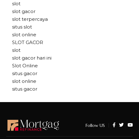
slot
slot gacor
slot terpercaya
situs slot
slot online
SLOT GACOR
slot
slot gacor hari ini
Slot Online
situs gacor
slot online
situs gacor
Follow US